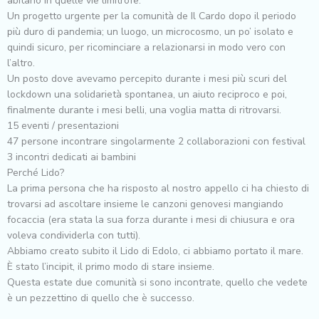
abitano in quelle vie limitrofe.
Un progetto urgente per la comunità de Il Cardo dopo il periodo
più duro di pandemia; un luogo, un microcosmo, un po’ isolato e
quindi sicuro, per ricominciare a relazionarsi in modo vero con
l’altro.
Un posto dove avevamo percepito durante i mesi più scuri del
lockdown una solidarietà spontanea, un aiuto reciproco e poi,
finalmente durante i mesi belli, una voglia matta di ritrovarsi.
15 eventi / presentazioni
47 persone incontrare singolarmente 2 collaborazioni con festival
3 incontri dedicati ai bambini
Perché Lido?
La prima persona che ha risposto al nostro appello ci ha chiesto di
trovarsi ad ascoltare insieme le canzoni genovesi mangiando
focaccia (era stata la sua forza durante i mesi di chiusura e ora
voleva condividerla con tutti).
Abbiamo creato subito il Lido di Edolo, ci abbiamo portato il mare.
È stato l’incipit, il primo modo di stare insieme.
Questa estate due comunità si sono incontrate, quello che vedete
è un pezzettino di quello che è successo.